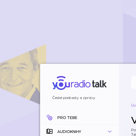
České podcasty a zprávy
Úv
PRO TEBE
Po
AUDIOKNIHY
Tal