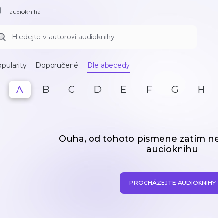
1 audiokniha
pularity
Doporučené
Dle abecedy
A
B
C
D
E
F
G
H
Ouha, od tohoto písmene zatím 
audioknihu
PROCHÁZEJTE AUDIOKNIHY