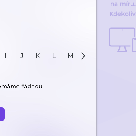
I
J
K
L
M
N
O
P
nemáme žádnou