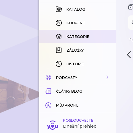
KATALOG
KOUPENÉ
KATEGORIE
Po
ZÁLOŽKY
HISTORIE
PODCASTY
ČLÁNKY BLOG
KATALOG
KATEGORIE
MŮJ PROFIL
ZÁLOŽKY
POSLOUCHEJTE
Dnešní přehled
LÍBÍ SE MI