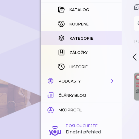
KATALOG
KOUPENÉ
KATEGORIE
Po
ZÁLOŽKY
HISTORIE
PODCASTY
ČLÁNKY BLOG
KATALOG
KATEGORIE
MŮJ PROFIL
ZÁLOŽKY
POSLOUCHEJTE
Dnešní přehled
LÍBÍ SE MI