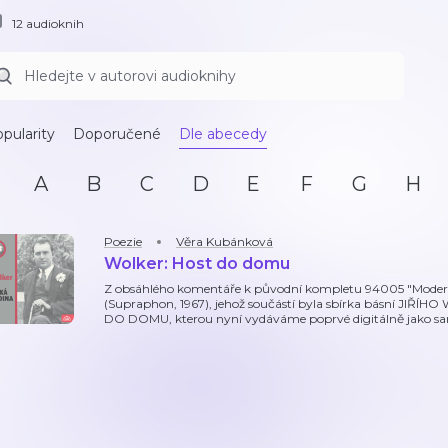
12 audioknih
pularity
Doporučené
Dle abecedy
A
B
C
D
E
F
G
H
Poezie
Věra Kubánková
Wolker: Host do domu
Z obsáhlého komentáře k původní kompletu 94005 "Moderní 
(Supraphon, 1967), jehož součástí byla sbírka básní JIŘÍH
DO DOMU, kterou nyní vydáváme poprvé digitálně jako sa