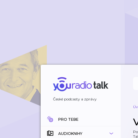
České podcasty a zprávy
Úv
PRO TEBE
Po
AUDIOKNIHY
Tal