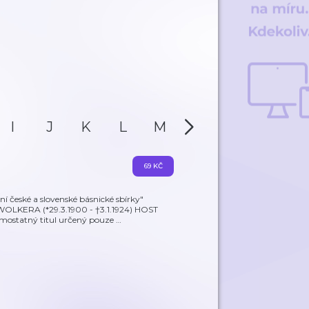
I
J
K
L
M
N
O
P
69 KČ
české a slovenské básnické sbírky"
O WOLKERA (*29.3.1900 - †3.1.1924) HOST
mostatný titul určený pouze
…