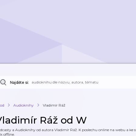
Najděte si:
od
Audioknihy
Vladimír Ráž
Vladimír Ráž od W
dcasty a Audioknihy od autora Vladimír Ráž. K poslechu online na webu a ke st
k offline.