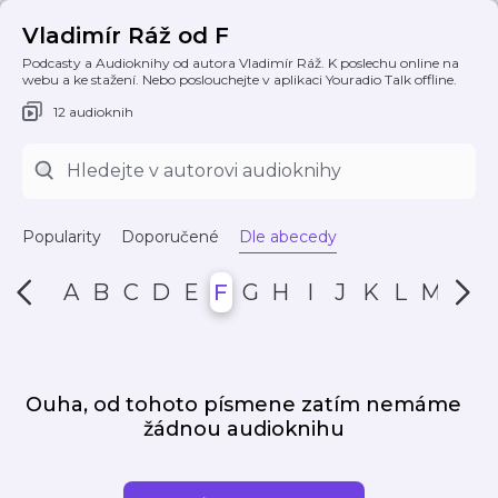
Vladimír Ráž od F
Podcasty a Audioknihy od autora Vladimír Ráž. K poslechu online na
webu a ke stažení. Nebo poslouchejte v aplikaci Youradio Talk offline.
12 audioknih
Popularity
Doporučené
Dle abecedy
A
B
C
D
E
F
G
H
I
J
K
L
M
N
Ouha, od tohoto písmene zatím nemáme
žádnou audioknihu