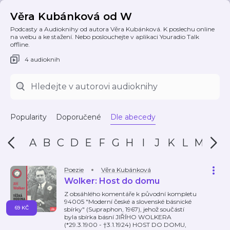
Věra Kubánková od W
Podcasty a Audioknihy od autora Věra Kubánková. K poslechu online
na webu a ke stažení. Nebo poslouchejte v aplikaci Youradio Talk
offline.
4 audioknih
Popularity
Doporučené
Dle abecedy
A
B
C
D
E
F
G
H
I
J
K
L
M
N
Poezie
Věra Kubánková
Wolker: Host do domu
Z obsáhlého komentáře k původní kompletu
94005 "Moderní české a slovenské básnické
69 KČ
sbírky" (Supraphon, 1967), jehož součástí
byla sbírka básní JIŘÍHO WOLKERA
(*29.3.1900 - †3.1.1924) HOST DO DOMU,