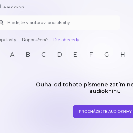
4 audioknih
pularity
Doporučené
Dle abecedy
A
B
C
D
E
F
G
H
Ouha, od tohoto písmene zatím 
audioknihu
PROCHÁZEJTE AUDIOKNIHY