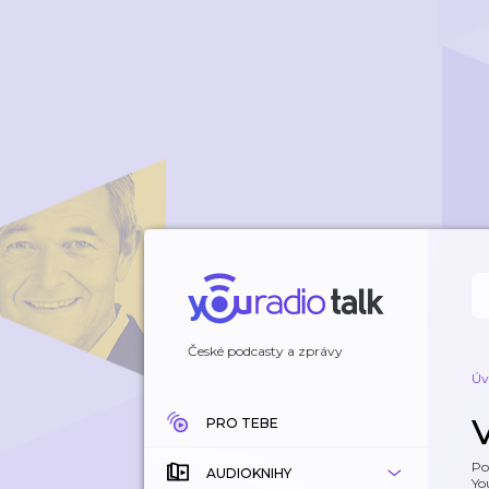
České podcasty a zprávy
Úv
PRO TEBE
Po
AUDIOKNIHY
Yo