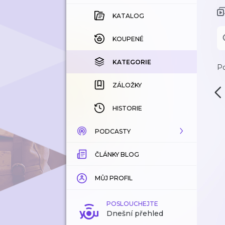
KATALOG
KOUPENÉ
KATEGORIE
Po
ZÁLOŽKY
HISTORIE
PODCASTY
ČLÁNKY BLOG
KATALOG
KATEGORIE
MŮJ PROFIL
ZÁLOŽKY
POSLOUCHEJTE
Dnešní přehled
LÍBÍ SE MI