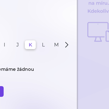
I
J
K
L
M
N
O
P
nemáme žádnou