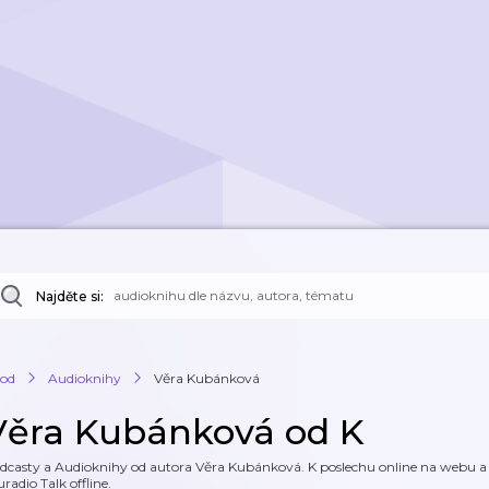
Najděte si:
od
Audioknihy
Věra Kubánková
Věra Kubánková od K
dcasty a Audioknihy od autora Věra Kubánková. K poslechu online na webu a ke
uradio Talk offline.