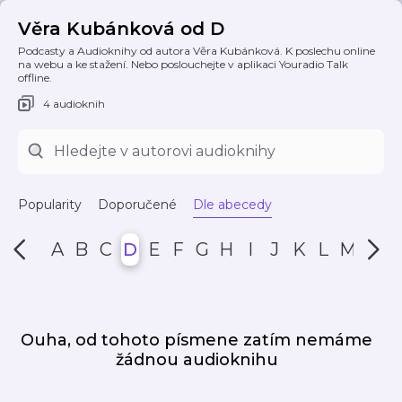
Věra Kubánková od D
Podcasty a Audioknihy od autora Věra Kubánková. K poslechu online
na webu a ke stažení. Nebo poslouchejte v aplikaci Youradio Talk
offline.
4 audioknih
Popularity
Doporučené
Dle abecedy
A
B
C
D
E
F
G
H
I
J
K
L
M
N
Ouha, od tohoto písmene zatím nemáme
žádnou audioknihu