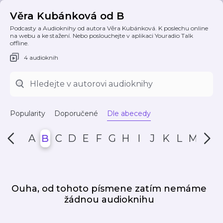
Věra Kubánková od B
Podcasty a Audioknihy od autora Věra Kubánková. K poslechu online
na webu a ke stažení. Nebo poslouchejte v aplikaci Youradio Talk
offline.
4 audioknih
Popularity
Doporučené
Dle abecedy
A
B
C
D
E
F
G
H
I
J
K
L
M
N
Ouha, od tohoto písmene zatím nemáme
žádnou audioknihu