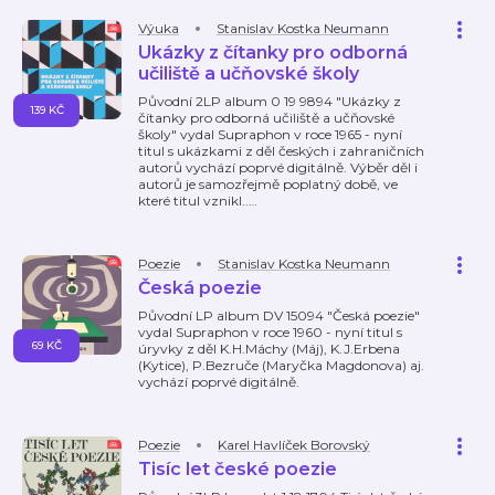
Výuka
Stanislav Kostka Neumann
Ukázky z čítanky pro odborná
učiliště a učňovské školy
Původní 2LP album 0 19 9894 "Ukázky z
139 KČ
čítanky pro odborná učiliště a učňovské
školy" vydal Supraphon v roce 1965 - nyní
titul s ukázkami z děl českých i zahraničních
autorů vychází poprvé digitálně. Výběr děl i
autorů je samozřejmě poplatný době, ve
které titul vznikl..
…
Poezie
Stanislav Kostka Neumann
Česká poezie
Původní LP album DV 15094 "Česká poezie"
vydal Supraphon v roce 1960 - nyní titul s
69 KČ
úryvky z děl K.H.Máchy (Máj), K.J.Erbena
(Kytice), P.Bezruče (Maryčka Magdonova) aj.
vychází poprvé digitálně.
Poezie
Karel Havlíček Borovský
Tisíc let české poezie