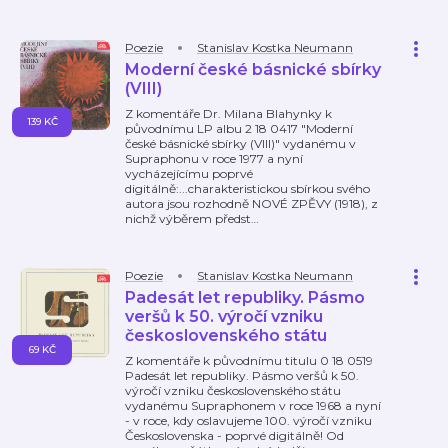
Poezie
Stanislav Kostka Neumann
Moderní české básnické sbírky
(VIII)
Z komentáře Dr. Milana Blahynky k
139 KČ
původnímu LP albu 2 18 0417 "Moderní
české básnické sbírky (VIII)" vydanému v
Supraphonu v roce 1977 a nyní
vycházejícímu poprvé
digitálně:...charakteristickou sbírkou svého
autora jsou rozhodně NOVÉ ZPĚVY (1918), z
nichž výběrem předst
…
Poezie
Stanislav Kostka Neumann
Padesát let republiky. Pásmo
veršů k 50. výročí vzniku
československého státu
69 KČ
Z komentáře k původnímu titulu 0 18 0519
Padesát let republiky. Pásmo veršů k 50.
výročí vzniku československého státu
vydanému Supraphonem v roce 1968 a nyní
- v roce, kdy oslavujeme 100. výročí vzniku
Československa - poprvé digitálně! Od