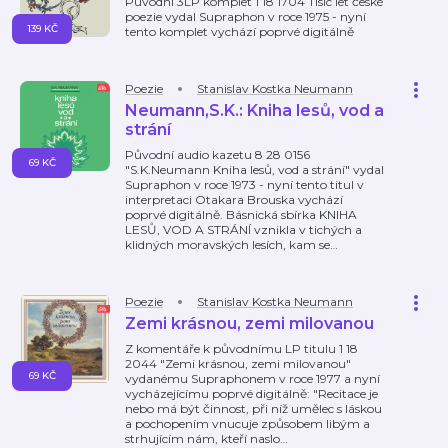
Původní 3LP komplet 1 18 1704 Tisíc let české
poezie vydal Supraphon v roce 1975 - nyní
139 KČ
tento komplet vychází poprvé digitálně
Poezie
Stanislav Kostka Neumann
Neumann,S.K.: Kniha lesů, vod a
strání
Původní audio kazetu 8 28 0156
69 KČ
"S.K.Neumann Kniha lesů, vod a strání" vydal
Supraphon v roce 1973 - nyní tento titul v
interpretaci Otakara Brouska vychází
poprvé digitálně. Básnická sbírka KNIHA
LESŮ, VOD A STRÁNÍ vznikla v tichých a
klidných moravských lesích, kam se
…
Poezie
Stanislav Kostka Neumann
Zemi krásnou, zemi milovanou
Z komentáře k původnímu LP titulu 1 18
2044 "Zemi krásnou, zemi milovanou"
69 KČ
vydanému Supraphonem v roce 1977 a nyní
vycházejícímu poprvé digitálně: "Recitace je
nebo má být činnost, při níž umělec s láskou
a pochopením vnucuje způsobem libým a
strhujícím nám, kteří naslo
…