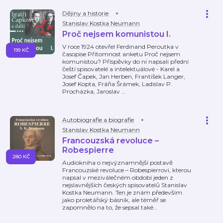
Dějiny a historie
Stanislav Kostka Neumann
Proč nejsem komunistou I.
V roce 1924 otevřel Ferdinand Peroutka v
199 KČ
časopise Přítomnost anketu Proč nejsem
komunistou? Příspěvky do ní napsali přední
čeští spisovatelé a intelektuálové - Karel a
Josef Čapek, Jan Herben, František Langer,
Josef Kopta, Fráňa Šrámek, Ladislav P.
Procházka, Jaroslav
…
Autobiografie a biografie
Stanislav Kostka Neumann
Francouzská revoluce –
Robespierre
280 KČ
Audiokniha o nejvýznamnější postavě
Francouzské revoluce – Robespierrovi, kterou
napsal v meziválečném období jeden z
nejslavnějších českých spisovatelů Stanislav
Kostka Neumann. Ten je znám především
jako proletářský básník, ale téměř se
zapomnělo na to, že sepsal také
…