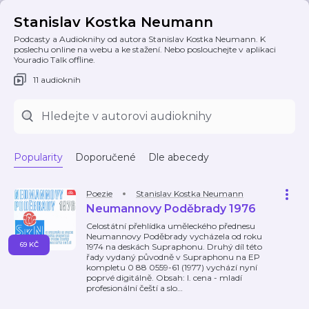
Stanislav Kostka Neumann
Podcasty a Audioknihy od autora Stanislav Kostka Neumann. K
poslechu online na webu a ke stažení. Nebo poslouchejte v aplikaci
Youradio Talk offline.
11 audioknih
Popularity
Doporučené
Dle abecedy
Poezie
Stanislav Kostka Neumann
Neumannovy Poděbrady 1976
Celostátní přehlídka uměleckého přednesu
Neumannovy Poděbrady vycházela od roku
69 KČ
1974 na deskách Supraphonu. Druhý díl této
řady vydaný původně v Supraphonu na EP
kompletu 0 88 0559-61 (1977) vychází nyní
poprvé digitálně. Obsah: I. cena - mladí
profesionální čeští a slo
…