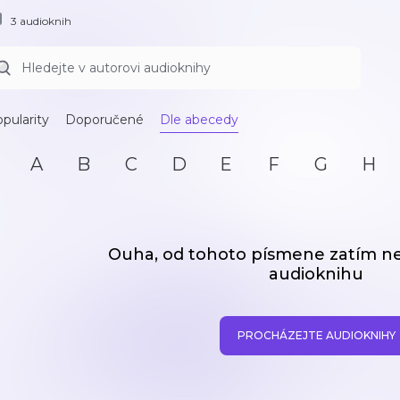
3 audioknih
pularity
Doporučené
Dle abecedy
A
B
C
D
E
F
G
H
Ouha, od tohoto písmene zatím 
audioknihu
PROCHÁZEJTE AUDIOKNIHY