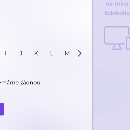
I
J
K
L
M
N
O
P
nemáme žádnou