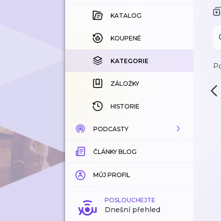
KATALOG
KOUPENÉ
KATEGORIE
Po
ZÁLOŽKY
HISTORIE
PODCASTY
ČLÁNKY BLOG
KATALOG
KATEGORIE
MŮJ PROFIL
ZÁLOŽKY
POSLOUCHEJTE
Dnešní přehled
LÍBÍ SE MI