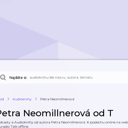
Najděte si:
od
Audioknihy
Petra Neomillnerová
Petra Neomillnerová od T
dcasty a Audioknihy od autora Petra Neomillnerová. K poslechu online na webu
uradio Talk offline.