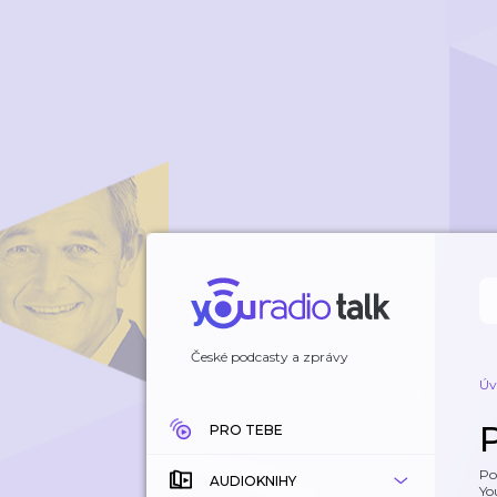
České podcasty a zprávy
Úv
PRO TEBE
Po
AUDIOKNIHY
Yo