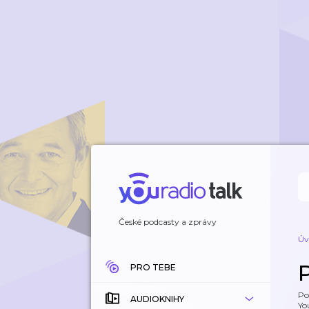
České podcasty a zprávy
Úv
PRO TEBE
Po
AUDIOKNIHY
Yo