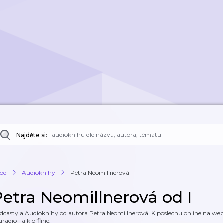
Najděte si:
od
Audioknihy
Petra Neomillnerová
Petra Neomillnerová od I
dcasty a Audioknihy od autora Petra Neomillnerová. K poslechu online na webu
uradio Talk offline.