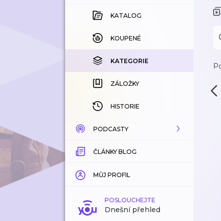
KATALOG
KOUPENÉ
KATEGORIE
Po
ZÁLOŽKY
HISTORIE
PODCASTY
ČLÁNKY BLOG
KATALOG
KATEGORIE
MŮJ PROFIL
ZÁLOŽKY
POSLOUCHEJTE
Dnešní přehled
LÍBÍ SE MI