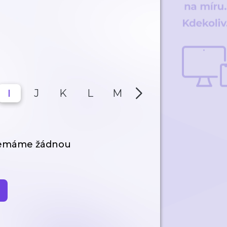
I
J
K
L
M
N
O
P
nemáme žádnou