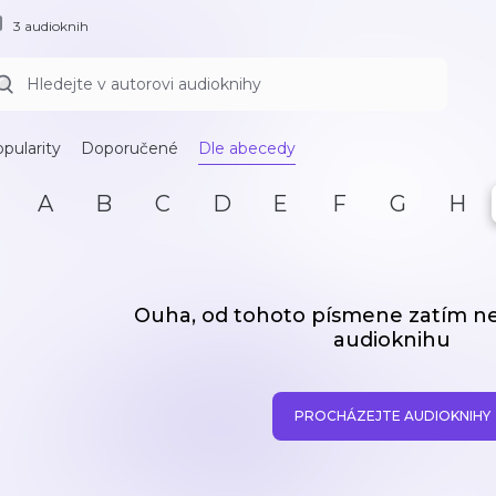
3 audioknih
pularity
Doporučené
Dle abecedy
A
B
C
D
E
F
G
H
Ouha, od tohoto písmene zatím 
audioknihu
PROCHÁZEJTE AUDIOKNIHY