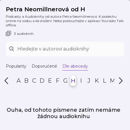
Petra Neomillnerová od H
Podcasty a Audioknihy od autora Petra Neomillnerová. K poslechu
online na webu a ke stažení. Nebo poslouchejte v aplikaci Youradio Talk
offline.
3 audioknih
Popularity
Doporučené
Dle abecedy
A
B
C
D
E
F
G
H
I
J
K
L
M
N
Ouha, od tohoto písmene zatím nemáme
žádnou audioknihu