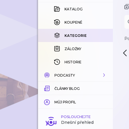
KATALOG
KOUPENÉ
KATEGORIE
Po
ZÁLOŽKY
HISTORIE
PODCASTY
ČLÁNKY BLOG
KATALOG
KATEGORIE
MŮJ PROFIL
ZÁLOŽKY
POSLOUCHEJTE
Dnešní přehled
LÍBÍ SE MI