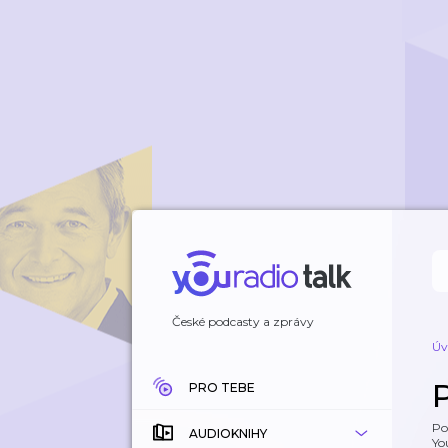
České podcasty a zprávy
Úv
PRO TEBE
Po
AUDIOKNIHY
Yo