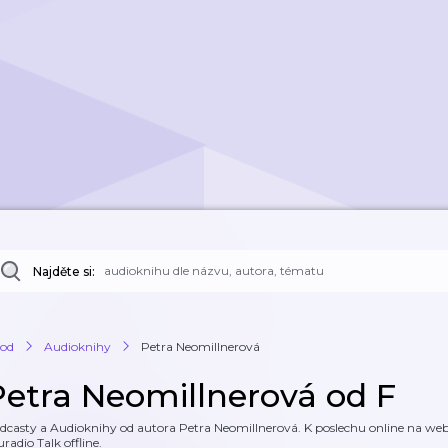
Najděte si:
od
Audioknihy
Petra Neomillnerová
Petra Neomillnerová od F
dcasty a Audioknihy od autora Petra Neomillnerová. K poslechu online na webu
uradio Talk offline.