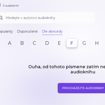
3 audioknih
pularity
Doporučené
Dle abecedy
A
B
C
D
E
F
G
H
Ouha, od tohoto písmene zatím 
audioknihu
PROCHÁZEJTE AUDIOKNIHY