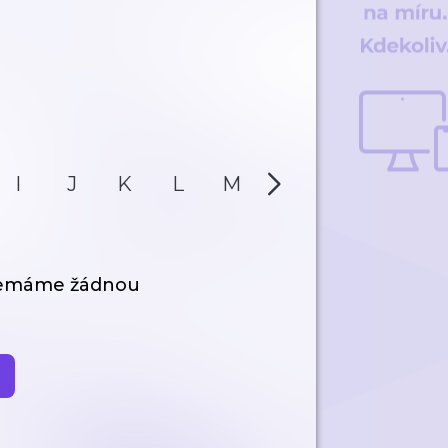
I
J
K
L
M
N
O
P
nemáme žádnou