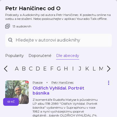
Petr Haničinec od O
Podcasty a Audioknihy od autora Petr Haničinec. K poslechu online na
webu a ke stažení. Nebo poslouchejte v aplikaci Youradio Talk offline.
13 audioknih
Popularity
Doporučené
Dle abecedy
A
B
C
D
E
F
G
H
I
J
K
L
M
N
Poezie
Petr Haničinec
Oldřich Vyhlídal. Portrét
básníka
Z komentáře Rudolfa Matyse k původnímu
69 KČ
LP albu 1118 2989 "Oldřich Vyhlídal. Portrét
básníka" vydanému v Supraphonu v roce
1982 a nyní vycházejícímu poprvé
digitálně:...básník OLDŘICH VYHLÍDAL (*4.