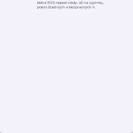
ledna 1921) nepsal nikdy, až na výjimky,
poezii šťastných a bezpracných n
…