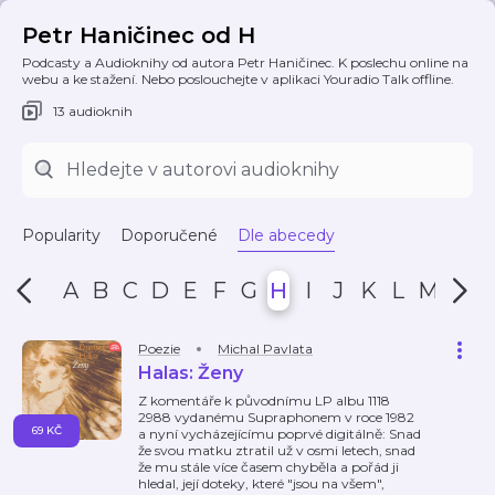
Petr Haničinec od H
Podcasty a Audioknihy od autora Petr Haničinec. K poslechu online na
webu a ke stažení. Nebo poslouchejte v aplikaci Youradio Talk offline.
13 audioknih
Popularity
Doporučené
Dle abecedy
A
B
C
D
E
F
G
H
I
J
K
L
M
N
Poezie
Michal Pavlata
Halas: Ženy
Z komentáře k původnímu LP albu 1118
2988 vydanému Supraphonem v roce 1982
69 KČ
a nyní vycházejícímu poprvé digitálně: Snad
že svou matku ztratil už v osmi letech, snad
že mu stále více časem chyběla a pořád ji
hledal, její doteky, které "jsou na všem",