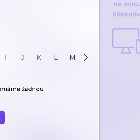
I
J
K
L
M
N
O
P
nemáme žádnou