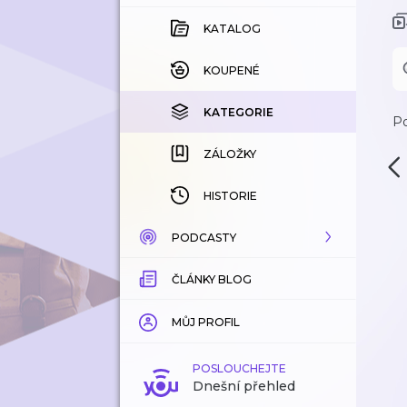
KATALOG
KOUPENÉ
KATEGORIE
Po
ZÁLOŽKY
HISTORIE
PODCASTY
ČLÁNKY BLOG
KATALOG
KATEGORIE
MŮJ PROFIL
ZÁLOŽKY
POSLOUCHEJTE
Dnešní přehled
LÍBÍ SE MI