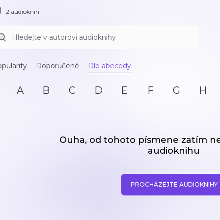
2 audioknih
pularity
Doporučené
Dle abecedy
A
B
C
D
E
F
G
H
Ouha, od tohoto písmene zatím 
audioknihu
PROCHÁZEJTE AUDIOKNIHY