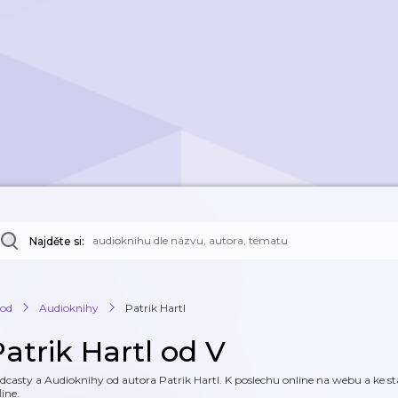
Najděte si:
od
Audioknihy
Patrik Hartl
atrik Hartl od V
dcasty a Audioknihy od autora Patrik Hartl. K poslechu online na webu a ke sta
line.