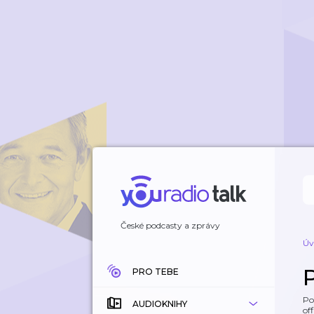
České podcasty a zprávy
Úv
P
PRO TEBE
Po
AUDIOKNIHY
off