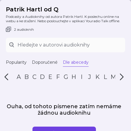
Patrik Hartl od Q
Podcasty a Audioknihy od autora Patrik Hartl. K poslechu online na
webu a ke stažení. Nebo poslouchejte v aplikaci Youradio Talk offline.
2 audioknih
Popularity
Doporučené
Dle abecedy
A
B
C
D
E
F
G
H
I
J
K
L
M
N
Ouha, od tohoto písmene zatím nemáme
žádnou audioknihu