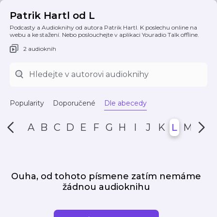
Patrik Hartl od L
Podcasty a Audioknihy od autora Patrik Hartl. K poslechu online na
webu a ke stažení. Nebo poslouchejte v aplikaci Youradio Talk offline.
2 audioknih
Popularity
Doporučené
Dle abecedy
A
B
C
D
E
F
G
H
I
J
K
L
M
N
Ouha, od tohoto písmene zatím nemáme
žádnou audioknihu