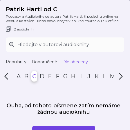
Patrik Hartl od C
Podcasty a Audioknihy od autora Patrik Hartl. K poslechu online na
webu a ke stažení. Nebo poslouchejte v aplikaci Youradio Talk offline.
2 audioknih
Popularity
Doporučené
Dle abecedy
A
B
C
D
E
F
G
H
I
J
K
L
M
N
Ouha, od tohoto písmene zatím nemáme
žádnou audioknihu