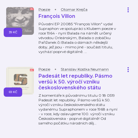
Poezie
Otomar Krejča
François Villon
Původní EP 20085 "François Villon" vydal
Supraphon ve spolupráci s Klubem poezie v
39 KČ
roce 1964 - nyní Balada na námět určený
vévodou Orleánským, Balada o zobáčku
Pařížanek či Balada o dámách někdejší
doby, jež jsou - mimo jiné - součástí titulu,
vychází poprvé digitálně.
…
Poezie
Stanislav Kostka Neumann
Padesát let republiky. Pásmo
veršů k 50. výročí vzniku
československého státu
69 KČ
Z komentáře k původnímu titulu 0 18 0519
Padesát let republiky. Pásmo veršů k 50.
výročí vzniku československého státu
vydanému Supraphonem v roce 1968 a nyní
- v roce, kdy oslavujeme 100. výročí vzniku
Československa - poprvé digitálně! Od
samého počátku národních děj
…