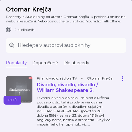
Otomar Krejča
Podcasty a Audioknihy od autora Otomar Krejča. K poslechu online na
webu a ke stažení. Nebo poslouchejte v aplikaci Youradio Talk offline.
4 audioknih
Popularity
Doporučené
Dle abecedy
Film, divadlo, rádio a TV
Otomar Krejča
Divadlo, divadlo, divadlo /
William Shakespeare 2.
Divadlo, divadlo, divadlo - miniserie určená
69 KČ
pouze pro digitální prodej je věnovaná
divadlu a autorům s divadlem spjatým.
WILLIAM SHAKESPEARE (pokřtěn 26.
dubna 1564 - zemřel 23. dubna 1616) byl
anglický herec, básník a dramatik. I když od
napsání jeho her uplynulo víc
…