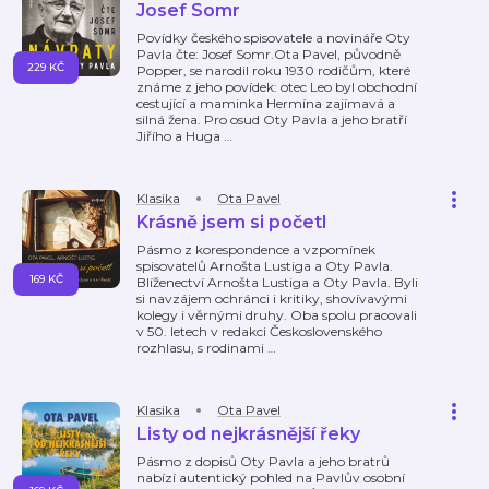
Josef Somr
Povídky českého spisovatele a novináře Oty
Pavla čte: Josef Somr.Ota Pavel, původně
229 KČ
Popper, se narodil roku 1930 rodičům, které
známe z jeho povídek: otec Leo byl obchodní
cestující a maminka Hermína zajímavá a
silná žena. Pro osud Oty Pavla a jeho bratří
Jiřího a Huga
…
Klasika
Ota Pavel
Krásně jsem si početl
Pásmo z korespondence a vzpomínek
spisovatelů Arnošta Lustiga a Oty Pavla.
169 KČ
Blíženectví Arnošta Lustiga a Oty Pavla. Byli
si navzájem ochránci i kritiky, shovívavými
kolegy i věrnými druhy. Oba spolu pracovali
v 50. letech v redakci Československého
rozhlasu, s rodinami
…
Klasika
Ota Pavel
Listy od nejkrásnější řeky
Pásmo z dopisů Oty Pavla a jeho bratrů
nabízí autentický pohled na Pavlův osobní