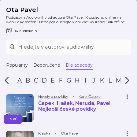
Ota Pavel
Podcasty a Audioknihy od autora Ota Pavel. K poslechu online na
webu a ke stažení. Nebo poslouchejte v aplikaci Youradio Talk offline.
14 audioknih
Popularity
Doporučené
Dle abecedy
A
B
C
D
E
F
G
H
I
J
K
L
M
N
Novely a povídky
Karel Čapek
Čapek, Hašek, Neruda, Pavel:
Nejlepší české povídky
99 KČ
Klasika
Ota Pavel