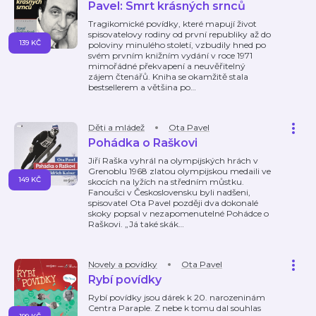
Pavel: Smrt krásných srnců
Tragikomické povídky, které mapují život
spisovatelovy rodiny od první republiky až do
139 KČ
poloviny minulého století, vzbudily hned po
svém prvním knižním vydání v roce 1971
mimořádné překvapení a neuvěřitelný
zájem čtenářů. Kniha se okamžitě stala
bestsellerem a většina po
…
Děti a mládež
Ota Pavel
Pohádka o Raškovi
Jiří Raška vyhrál na olympijských hrách v
Grenoblu 1968 zlatou olympijskou medaili ve
149 KČ
skocích na lyžích na středním můstku.
Fanoušci v Československu byli nadšeni,
spisovatel Ota Pavel později dva dokonalé
skoky popsal v nezapomenutelné Pohádce o
Raškovi. „Já také skák
…
Novely a povídky
Ota Pavel
Rybí povídky
Rybí povídky jsou dárek k 20. narozeninám
Centra Paraple. Z nebe k tomu dal souhlas