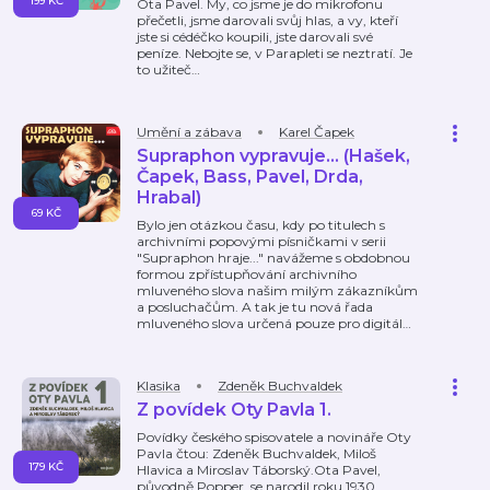
199 KČ
Ota Pavel. My, co jsme je do mikrofonu
přečetli, jsme darovali svůj hlas, a vy, kteří
jste si cédéčko koupili, jste darovali své
peníze. Nebojte se, v Parapleti se neztratí. Je
to užiteč
…
Umění a zábava
Karel Čapek
Supraphon vypravuje... (Hašek,
Čapek, Bass, Pavel, Drda,
Hrabal)
69 KČ
Bylo jen otázkou času, kdy po titulech s
archivními popovými písničkami v serii
"Supraphon hraje..." navážeme s obdobnou
formou zpřístupňování archivního
mluveného slova našim milým zákazníkům
a posluchačům. A tak je tu nová řada
mluveného slova určená pouze pro digitál
…
Klasika
Zdeněk Buchvaldek
Z povídek Oty Pavla 1.
Povídky českého spisovatele a novináře Oty
Pavla čtou: Zdeněk Buchvaldek, Miloš
179 KČ
Hlavica a Miroslav Táborský.Ota Pavel,
původně Popper, se narodil roku 1930