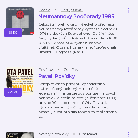
Poezie
Parujr Sevak
Neumannovy Poděbrady 1985
Celostátní přehlídka uměleckého přednesu
Neumannovy Poděbrady vycházela od roku
69 KČ
1974 na deskách Supraphonu. Další díl této
řady vydaný původně na EP kompletu 1088
0671-74 v roce 1986 vychází poprvé
digitálně. Obsah: I. cena - mladí profesionální
umělci - Diagnóza (Paru
…
Povídky
Ota Pavel
Pavel: Povídky
Komplet všech příběhů legendárního
autora, čtený některými neméně
279 KČ
legendárními interprety, s bonusem nových
nahrávek V letošním roce (2. července 1930)
uplyne 90 let od narození Oty Pavla. K
významnému výročí vychází komplet,
obsahující souhrn díla tohoto mimořádného
p
…
Novely a povídky
Ota Pavel