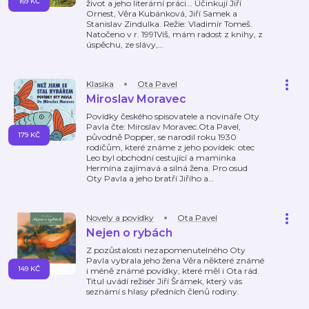
169 KČ
život a jeho literární práci... Účinkují Jiří
Ornest, Věra Kubánková, Jiří Samek a
Stanislav Zindulka. Režie: Vladimír Tomeš.
Natočeno v r. 1991Víš, mám radost z knihy, z
úspěchu, ze slávy,
…
Klasika
Ota Pavel
Miroslav Moravec
Povídky českého spisovatele a novináře Oty
Pavla čte: Miroslav Moravec.Ota Pavel,
179 KČ
původně Popper, se narodil roku 1930
rodičům, které známe z jeho povídek: otec
Leo byl obchodní cestující a maminka
Hermína zajímavá a silná žena. Pro osud
Oty Pavla a jeho bratří Jiřího a
…
Novely a povídky
Ota Pavel
Nejen o rybách
Z pozůstalosti nezapomenutelného Oty
Pavla vybrala jeho žena Věra některé známé
149 KČ
i méně známé povídky, které měl i Ota rád.
Titul uvádí režisér Jiří Šrámek, který vás
seznámí s hlasy předních členů rodiny.