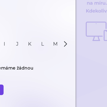
I
J
K
L
M
N
O
P
nemáme žádnou