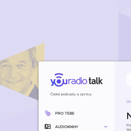
České podcasty a zprávy
Úv
N
PRO TEBE
Po
AUDIOKNIHY
Yo