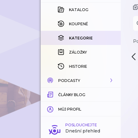
KATALOG
KOUPENÉ
KATEGORIE
Po
ZÁLOŽKY
HISTORIE
PODCASTY
ČLÁNKY BLOG
KATALOG
KATEGORIE
MŮJ PROFIL
ZÁLOŽKY
POSLOUCHEJTE
Dnešní přehled
LÍBÍ SE MI