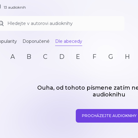
13 audioknih
pularity
Doporučené
Dle abecedy
A
B
C
D
E
F
G
H
Ouha, od tohoto písmene zatím 
audioknihu
PROCHÁZEJTE AUDIOKNIHY