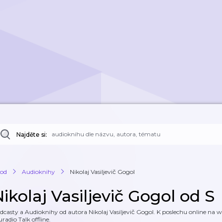
Najděte si:
od
Audioknihy
Nikolaj Vasiljevič Gogol
ikolaj Vasiljevič Gogol od S
dcasty a Audioknihy od autora Nikolaj Vasiljevič Gogol. K poslechu online na w
uradio Talk offline.