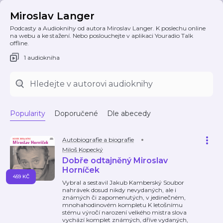
Miroslav Langer
Podcasty a Audioknihy od autora Miroslav Langer. K poslechu online
na webu a ke stažení. Nebo poslouchejte v aplikaci Youradio Talk
offline.
1 audiokniha
Popularity
Doporučené
Dle abecedy
Autobiografie a biografie
Miloš Kopecký
Dobře odtajněný Miroslav
Horníček
459 KČ
Vybral a sestavil Jakub Kamberský Soubor
nahrávek dosud nikdy nevydaných, ale i
známých či zapomenutých, v jedinečném,
mnohahodinovém kompletu K letošnímu
stému výročí narození velkého mistra slova
vychází komplet známých, dříve vydaných,