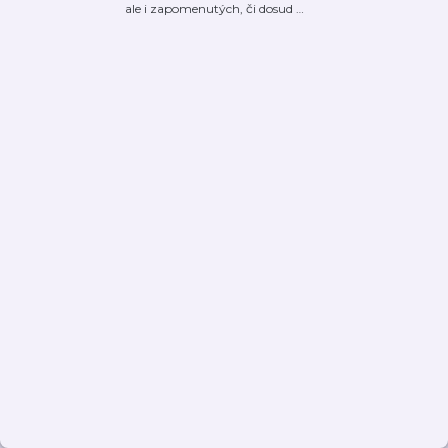
ale i zapomenutých, či dosud
…