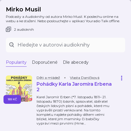
Mirko Musil
Podcasty a Audioknihy od autora Mirko Musil. K poslechu online na
webu a ke stažení. Nebo poslouchejte v aplikaci Youradio Talk offline.
2 audioknih
Popularity
Doporučené
Dle abecedy
Děti a mládež
Vlasta Daníčková
Pohádky Karla Jaromíra Erbena
2
Karel Jaromír Erben (*7. listopadu 1811– 21.
189 KČ
listopadu 1870) básník, spisovatel, sběratel
českých lidových písní a pohádek, které mu
vyprávěli prostí venkované. Na tomto
kompletu najdete pohádky dětem velmi
blízké, které jim maminky či babičky
vypráví mezi prvními (Hrne
…