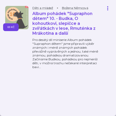
Děti a mládež
Božena Němcová
Album pohádek "Supraphon
dětem" 10. - Budka, O
kohoutkovi, slepičce a
69 KČ
zvířátkách v lese, Rmuténka z
Mrákotína a další
Pro desátý díl miniserie Album pohádek
"Supraphon dětem" jsme připravili výběr
známých i méně známých pohádek
převážně vyprávěných a jednou, také méně
známou, pohádkou dramatizovanou.
Začínáme Budkou, pohádkou pro nejmenší
děti, v možná trochu nečekané interpretaci
bavi
…