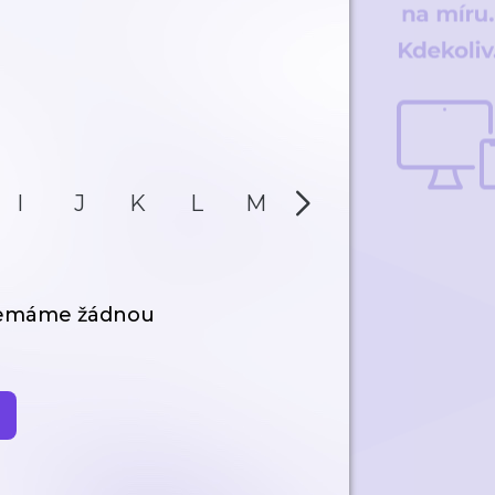
I
J
K
L
M
N
O
P
nemáme žádnou