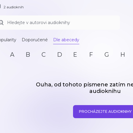
2 audioknih
pularity
Doporučené
Dle abecedy
A
B
C
D
E
F
G
H
Ouha, od tohoto písmene zatím 
audioknihu
PROCHÁZEJTE AUDIOKNIHY