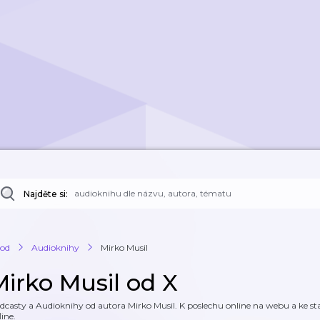
Najděte si:
od
Audioknihy
Mirko Musil
Mirko Musil od X
dcasty a Audioknihy od autora Mirko Musil. K poslechu online na webu a ke sta
line.