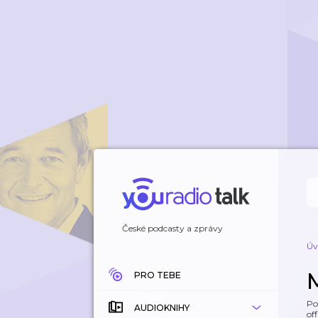
České podcasty a zprávy
Úv
PRO TEBE
Po
AUDIOKNIHY
off