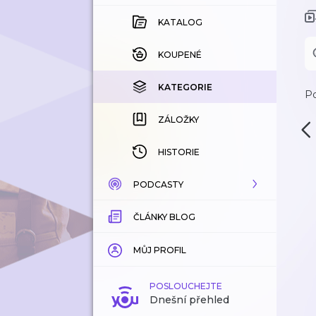
KATALOG
KOUPENÉ
KATEGORIE
Po
ZÁLOŽKY
HISTORIE
PODCASTY
ČLÁNKY BLOG
KATALOG
KATEGORIE
MŮJ PROFIL
ZÁLOŽKY
POSLOUCHEJTE
Dnešní přehled
LÍBÍ SE MI