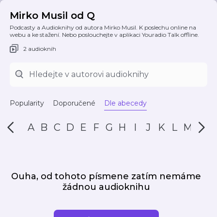
Mirko Musil od Q
Podcasty a Audioknihy od autora Mirko Musil. K poslechu online na
webu a ke stažení. Nebo poslouchejte v aplikaci Youradio Talk offline.
2 audioknih
Popularity
Doporučené
Dle abecedy
A
B
C
D
E
F
G
H
I
J
K
L
M
N
Ouha, od tohoto písmene zatím nemáme
žádnou audioknihu