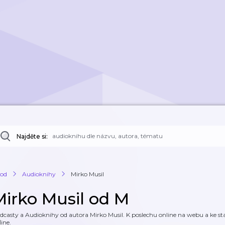
Najděte si:
od
Audioknihy
Mirko Musil
Mirko Musil od M
dcasty a Audioknihy od autora Mirko Musil. K poslechu online na webu a ke sta
line.