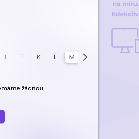
I
J
K
L
M
N
O
P
nemáme žádnou