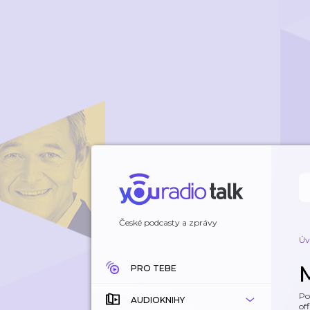
České podcasty a zprávy
Úv
PRO TEBE
Po
AUDIOKNIHY
off