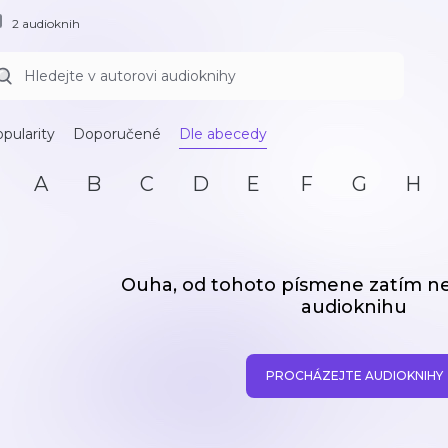
2 audioknih
pularity
Doporučené
Dle abecedy
A
B
C
D
E
F
G
H
Ouha, od tohoto písmene zatím 
audioknihu
PROCHÁZEJTE AUDIOKNIHY