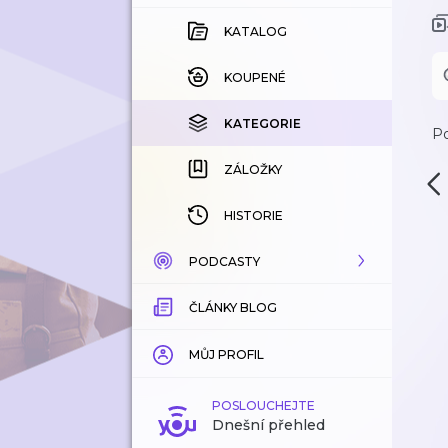
KATALOG
KOUPENÉ
KATEGORIE
Po
ZÁLOŽKY
HISTORIE
PODCASTY
ČLÁNKY BLOG
KATALOG
KATEGORIE
MŮJ PROFIL
ZÁLOŽKY
POSLOUCHEJTE
Dnešní přehled
LÍBÍ SE MI