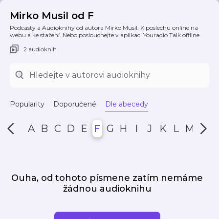
Mirko Musil od F
Podcasty a Audioknihy od autora Mirko Musil. K poslechu online na
webu a ke stažení. Nebo poslouchejte v aplikaci Youradio Talk offline.
2 audioknih
Popularity
Doporučené
Dle abecedy
A
B
C
D
E
F
G
H
I
J
K
L
M
N
Ouha, od tohoto písmene zatím nemáme
žádnou audioknihu