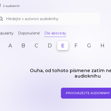
2 audioknih
pularity
Doporučené
Dle abecedy
A
B
C
D
E
F
G
H
Ouha, od tohoto písmene zatím 
audioknihu
PROCHÁZEJTE AUDIOKNIHY