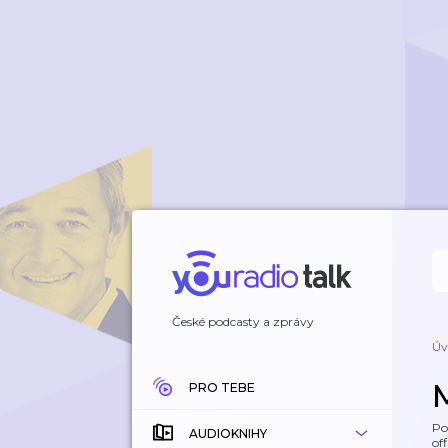
České podcasty a zprávy
Úv
PRO TEBE
Po
AUDIOKNIHY
off