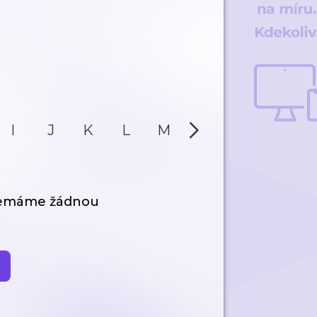
I
J
K
L
M
N
O
P
nemáme žádnou