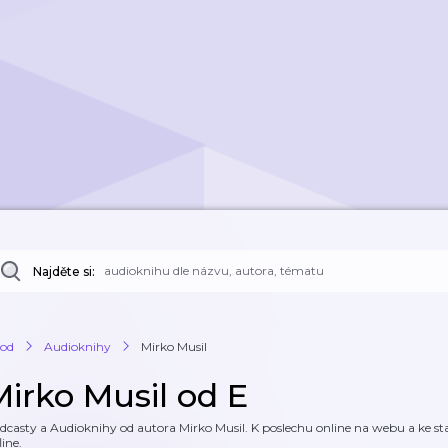
Najděte si:
od
Audioknihy
Mirko Musil
Mirko Musil od E
dcasty a Audioknihy od autora Mirko Musil. K poslechu online na webu a ke sta
line.