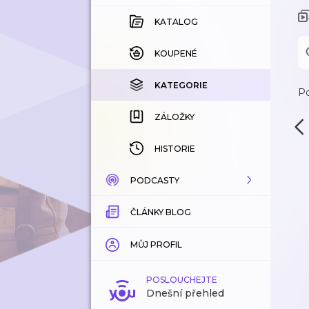
KATALOG
KOUPENÉ
KATEGORIE
Po
ZÁLOŽKY
HISTORIE
PODCASTY
ČLÁNKY BLOG
KATALOG
KATEGORIE
MŮJ PROFIL
ZÁLOŽKY
POSLOUCHEJTE
Dnešní přehled
LÍBÍ SE MI