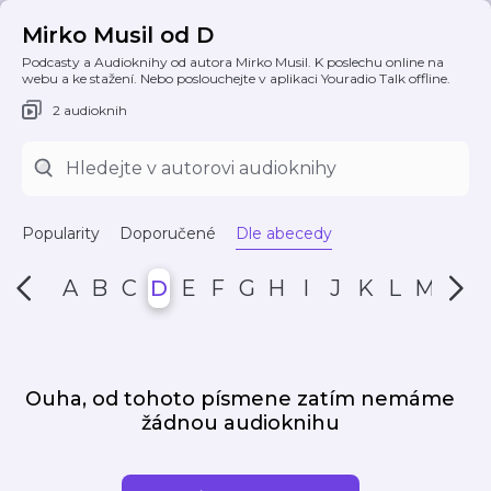
Mirko Musil od D
Podcasty a Audioknihy od autora Mirko Musil. K poslechu online na
webu a ke stažení. Nebo poslouchejte v aplikaci Youradio Talk offline.
2 audioknih
Popularity
Doporučené
Dle abecedy
A
B
C
D
E
F
G
H
I
J
K
L
M
N
Ouha, od tohoto písmene zatím nemáme
žádnou audioknihu