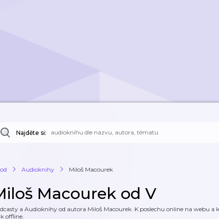
Najděte si:
od
Audioknihy
Miloš Macourek
Miloš Macourek od V
dcasty a Audioknihy od autora Miloš Macourek. K poslechu online na webu a ke
k offline.