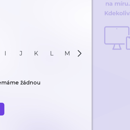
I
J
K
L
M
N
O
P
nemáme žádnou