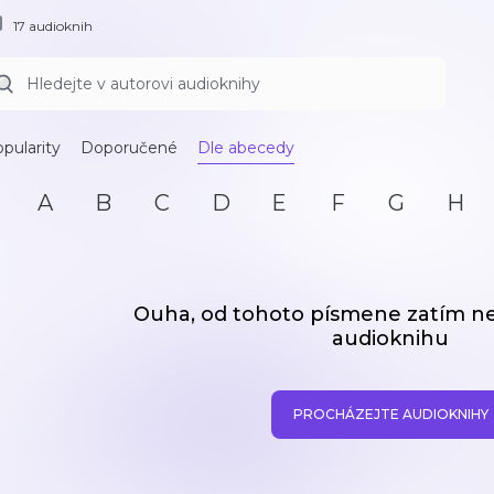
17 audioknih
pularity
Doporučené
Dle abecedy
A
B
C
D
E
F
G
H
Ouha, od tohoto písmene zatím 
audioknihu
PROCHÁZEJTE AUDIOKNIHY