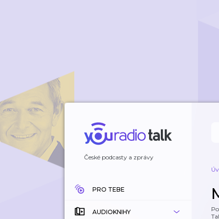
České podcasty a zprávy
Úv
PRO TEBE
Po
AUDIOKNIHY
Tal