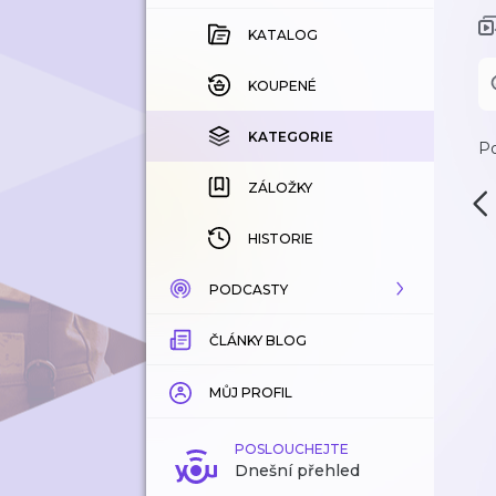
KATALOG
KOUPENÉ
KATEGORIE
Po
ZÁLOŽKY
HISTORIE
PODCASTY
ČLÁNKY BLOG
KATALOG
KATEGORIE
MŮJ PROFIL
ZÁLOŽKY
POSLOUCHEJTE
Dnešní přehled
LÍBÍ SE MI