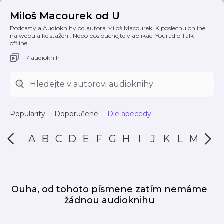
Miloš Macourek od U
Podcasty a Audioknihy od autora Miloš Macourek. K poslechu online
na webu a ke stažení. Nebo poslouchejte v aplikaci Youradio Talk
offline.
17 audioknih
Popularity
Doporučené
Dle abecedy
A
B
C
D
E
F
G
H
I
J
K
L
M
N
Ouha, od tohoto písmene zatím nemáme
žádnou audioknihu