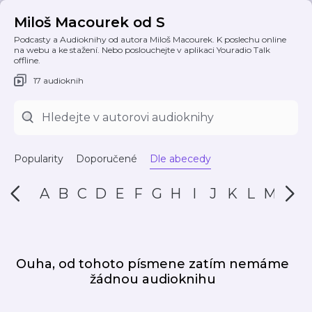
Miloš Macourek od S
Podcasty a Audioknihy od autora Miloš Macourek. K poslechu online
na webu a ke stažení. Nebo poslouchejte v aplikaci Youradio Talk
offline.
17 audioknih
Popularity
Doporučené
Dle abecedy
A
B
C
D
E
F
G
H
I
J
K
L
M
N
Ouha, od tohoto písmene zatím nemáme
žádnou audioknihu