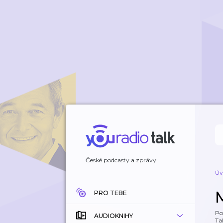
České podcasty a zprávy
Úv
PRO TEBE
Po
AUDIOKNIHY
Tal