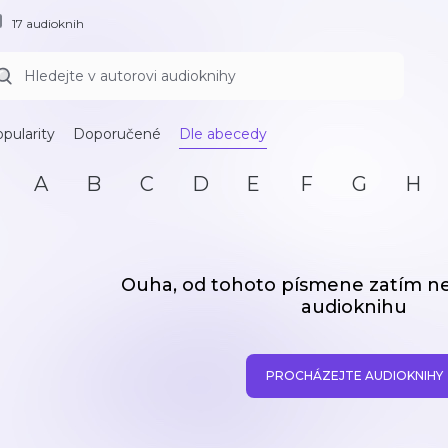
17 audioknih
pularity
Doporučené
Dle abecedy
A
B
C
D
E
F
G
H
Ouha, od tohoto písmene zatím 
audioknihu
PROCHÁZEJTE AUDIOKNIHY