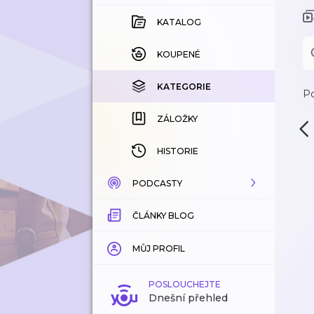
KATALOG
KOUPENÉ
KATEGORIE
Po
ZÁLOŽKY
HISTORIE
PODCASTY
ČLÁNKY BLOG
KATALOG
KATEGORIE
MŮJ PROFIL
ZÁLOŽKY
POSLOUCHEJTE
Dnešní přehled
LÍBÍ SE MI