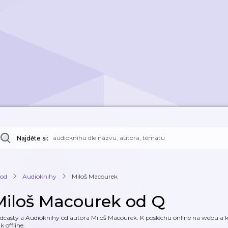
Najděte si:
od
Audioknihy
Miloš Macourek
Miloš Macourek od Q
dcasty a Audioknihy od autora Miloš Macourek. K poslechu online na webu a ke
k offline.