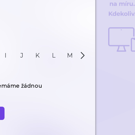
I
J
K
L
M
N
O
P
nemáme žádnou