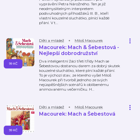
vyprávění Petra Nárožného. Ten je již
neodmyslitelným interpretem
podivuhodných příhodžáků III. B., kteří
vlastní kouzelné sluchátko, plnící každé
přání. V t
…
Děti a mládež
Miloš Macourek
Macourek: Mach & Šebestová -
Nejlepší dobrodružství
Dva inteligentní žáci třetí třídy Mach se
99 KČ
Šebestovou dostanou darem za dobrý skutek
kouzelné sluchátko, které plní každé přání.
To je výchozí stav, ze kterého vyšel Miloš
Macourek při tvorbě jednoho ze svých
nejúspěšnějších scénářů k oblíbenému
animovanému večerníčku. H
…
Děti a mládež
Miloš Macourek
Macourek: Mach a Šebestová
99 KČ