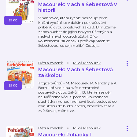
Macourek: Mach a Šebestová v
historii
V nahrávce, která rychle následuje první
99 KČ
knižní vydání, se v dalším pokračování
příběhů dvou proslulých žáků 3. B můžeme
zaposlouchat do jejich nových úžasných a
neslýchaných dobrodružství. Díky
kouzelnému sluchátku prožívají Mach se
Šebestovou, co se jim zlíbí. Cestují
…
Děti a mládež
Miloš Macourek
Macourek: Mach a Šebestová
za školou
Trojice tvůrců - M. Macourek, P. Nárožný a A.
69 KČ
Born - přivedla na svět nesmrtelné
postavičky dvou žáků III. B, kterým se dějí
neuvěřitelné věci. S pomocí kouzelného
sluchátka mohou hrdinové létat, cestovat do
minulosti i do budoucnosti, zmenšovat se a
zvětšovat, měnit zv
…
Děti a mládež
Miloš Macourek
Macourek: Pohádky 1