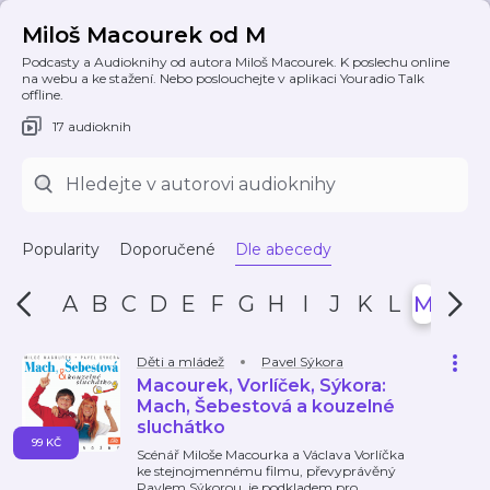
Miloš Macourek od M
Podcasty a Audioknihy od autora Miloš Macourek. K poslechu online
na webu a ke stažení. Nebo poslouchejte v aplikaci Youradio Talk
offline.
17 audioknih
Popularity
Doporučené
Dle abecedy
A
B
C
D
E
F
G
H
I
J
K
L
M
N
Děti a mládež
Pavel Sýkora
Macourek, Vorlíček, Sýkora:
Mach, Šebestová a kouzelné
sluchátko
99 KČ
Scénář Miloše Macourka a Václava Vorlíčka
ke stejnojmennému filmu, převyprávěný
Pavlem Sýkorou, je podkladem pro