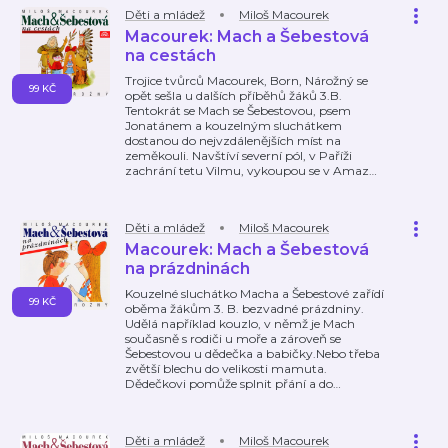
Děti a mládež
Miloš Macourek
Macourek: Mach a Šebestová
na cestách
Trojice tvůrců Macourek, Born, Nárožný se
99 KČ
opět sešla u dalších příběhů žáků 3.B.
Tentokrát se Mach se Šebestovou, psem
Jonatánem a kouzelným sluchátkem
dostanou do nejvzdálenějších míst na
zeměkouli. Navštíví severní pól, v Paříži
zachrání tetu Vilmu, vykoupou se v Amaz
…
Děti a mládež
Miloš Macourek
Macourek: Mach a Šebestová
na prázdninách
Kouzelné sluchátko Macha a Šebestové zařídí
99 KČ
oběma žákům 3. B. bezvadné prázdniny.
Udělá například kouzlo, v němž je Mach
současně s rodiči u moře a zároveň se
Šebestovou u dědečka a babičky.Nebo třeba
zvětší blechu do velikosti mamuta.
Dědečkovi pomůže splnit přání a do
…
Děti a mládež
Miloš Macourek