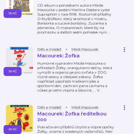
CD album s pohádkami autora Miloše
Macourka v podání Martina Dejdara vydal
99 KČ
Supraphon v roce 1998. Roztomilé příběhy
O Kryštůfkovi, který se schoval v mixéru,
Barborka a cucavé bonbóny, Zuzanka a
písmenka, O makarónech, které šly na
procházku a dalších sedm pohádek nyní
…
Děti a mládež
Miloš Macourek
Macourek: Žofka
Humorné vyprávění Miloše Macourka o
příhodách Žofky, orangutanní slečny, která
99 KČ
vymýšlí a organizuje pro zvířata v ZOO
různé oslavy a všelijaké zábavy. Žofka
například uspořádá maškarní ples a
sportovní den, zachrání pana Levharta a
vůbec je velmi vtipná a šikovná..... V
…
Děti a mládež
Miloš Macourek
Macourek: Žofka ředitelkou
zoo
Pokračování příběhů chytré a vtipné opičky
99 KČ
Žofky, známé z kreslených večerníčků. Petr