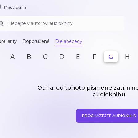
17 audioknih
pularity
Doporučené
Dle abecedy
A
B
C
D
E
F
G
H
Ouha, od tohoto písmene zatím 
audioknihu
PROCHÁZEJTE AUDIOKNIHY