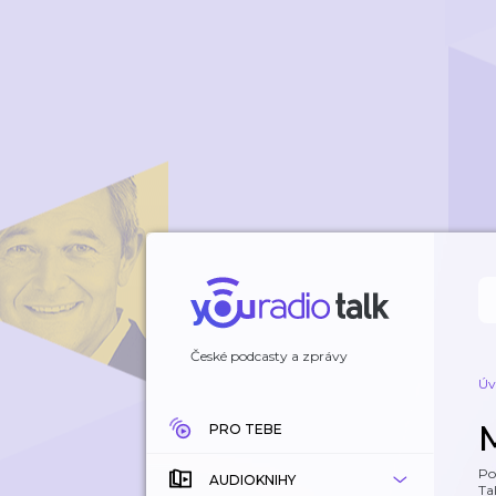
České podcasty a zprávy
Úv
PRO TEBE
Po
AUDIOKNIHY
Tal