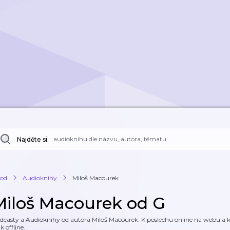
Najděte si:
od
Audioknihy
Miloš Macourek
Miloš Macourek od G
dcasty a Audioknihy od autora Miloš Macourek. K poslechu online na webu a ke
k offline.