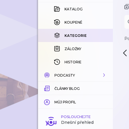
KATALOG
KOUPENÉ
KATEGORIE
Po
ZÁLOŽKY
HISTORIE
PODCASTY
ČLÁNKY BLOG
KATALOG
KATEGORIE
MŮJ PROFIL
ZÁLOŽKY
POSLOUCHEJTE
Dnešní přehled
LÍBÍ SE MI