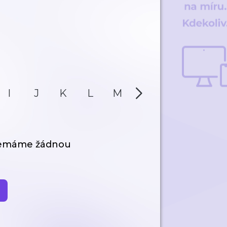
I
J
K
L
M
N
O
P
nemáme žádnou