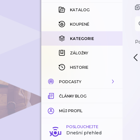
KATALOG
KOUPENÉ
KATEGORIE
Po
ZÁLOŽKY
HISTORIE
PODCASTY
ČLÁNKY BLOG
KATALOG
KATEGORIE
MŮJ PROFIL
ZÁLOŽKY
POSLOUCHEJTE
Dnešní přehled
LÍBÍ SE MI