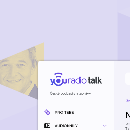
České podcasty a zprávy
Úv
PRO TEBE
Po
AUDIOKNIHY
Tal