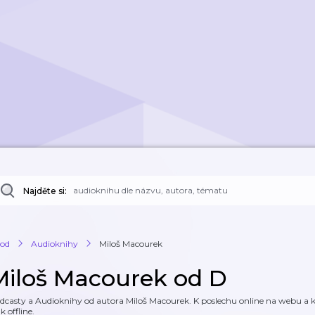
Najděte si:
od
Audioknihy
Miloš Macourek
Miloš Macourek od D
dcasty a Audioknihy od autora Miloš Macourek. K poslechu online na webu a ke
k offline.