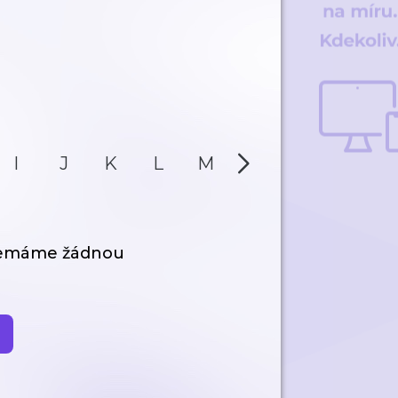
I
J
K
L
M
N
O
P
nemáme žádnou