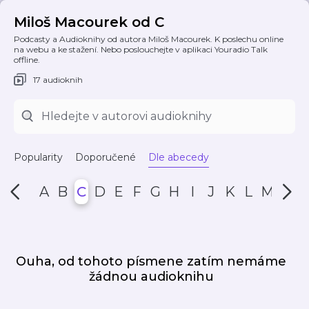
Miloš Macourek od C
Podcasty a Audioknihy od autora Miloš Macourek. K poslechu online
na webu a ke stažení. Nebo poslouchejte v aplikaci Youradio Talk
offline.
17 audioknih
Popularity
Doporučené
Dle abecedy
A
B
C
D
E
F
G
H
I
J
K
L
M
N
Ouha, od tohoto písmene zatím nemáme
žádnou audioknihu