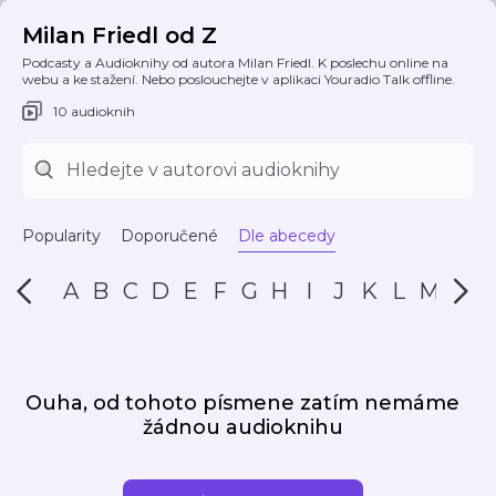
Milan Friedl od Z
Podcasty a Audioknihy od autora Milan Friedl. K poslechu online na
webu a ke stažení. Nebo poslouchejte v aplikaci Youradio Talk offline.
10 audioknih
Popularity
Doporučené
Dle abecedy
A
B
C
D
E
F
G
H
I
J
K
L
M
N
Ouha, od tohoto písmene zatím nemáme
žádnou audioknihu