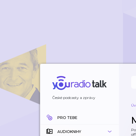
České podcasty a zprávy
Úv
PRO TEBE
Po
AUDIOKNIHY
off