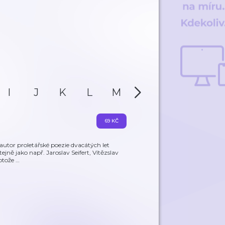
I
J
K
L
M
N
O
P
69 KČ
autor proletářské poezie dvacátých let
ejně jako např. Jaroslav Seifert, Vítězslav
rotože
…