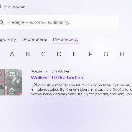
10 audioknih
pularity
Doporučené
Dle abecedy
A
B
C
D
E
F
G
H
Poezie
Jiří Wolker
Wolker: Těžká hodina
JIŘÍ WOLKER (*29.března 1900 – †3.ledna 1924) byl básník, 
minulého století. Byl členem Literární skupiny a Devětsilu, st
Nezval nebo Vladislav Vančura. Výčet jeho děl je stručný, p