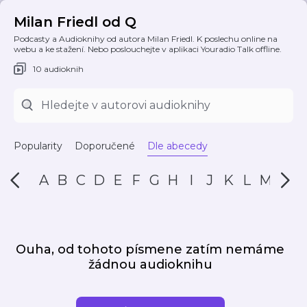
Milan Friedl od Q
Podcasty a Audioknihy od autora Milan Friedl. K poslechu online na
webu a ke stažení. Nebo poslouchejte v aplikaci Youradio Talk offline.
10 audioknih
Popularity
Doporučené
Dle abecedy
A
B
C
D
E
F
G
H
I
J
K
L
M
N
Ouha, od tohoto písmene zatím nemáme
žádnou audioknihu