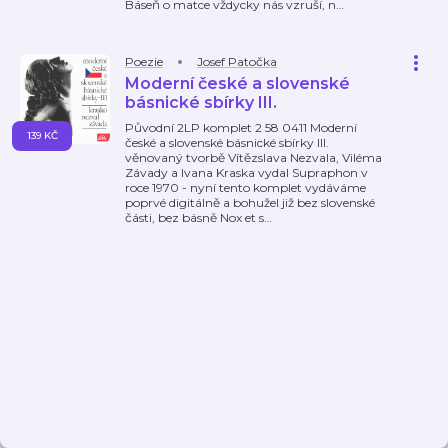
Báseň o matce vždycky nás vzruší, n
…
Poezie
Josef Patočka
Moderní české a slovenské
básnické sbírky III.
Původní 2LP komplet 2 58 0411 Moderní
139 KČ
české a slovenské básnické sbírky III.
věnovaný tvorbě Vítězslava Nezvala, Viléma
Závady a Ivana Kraska vydal Supraphon v
roce 1970 - nyní tento komplet vydáváme
poprvé digitálně a bohužel již bez slovenské
části, bez básně Nox et s
…