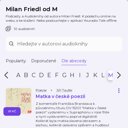
Milan Friedl od M
Podcasty a Audioknihy od autora Milan Friedl. K poslechu online na
webu a ke stažení. Nebo poslouchejte v aplikaci Youradio Talk offline.
10 audioknih
Popularity
Doporučené
Dle abecedy
A
B
C
D
E
F
G
H
I
J
K
L
M
N
Poezie
Jiří Taufer
Matka v české poezii
Z komentáře Františka Branislava k
původnímu titulu DV 15201 "Matka v české
69 KČ
poezii" vydanému v Supraphonu v roce 1964
a nyní vydávanému poprvé digitálně:
Kolikrát byla matka slavena obrazem a
sochou, kolikrát oslavena zpěvem a hudbou!