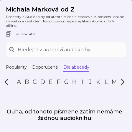
Michala Marková od Z
Podcasty a Audioknihy od autora Michala Marková. K poslechu online
na webu a ke stažení. Nebo poslouchejte v aplikaci Youradio Talk
offline.
1 audiokniha
Popularity
Doporučené
Dle abecedy
A
B
C
D
E
F
G
H
I
J
K
L
M
N
Ouha, od tohoto písmene zatím nemáme
žádnou audioknihu