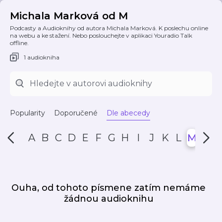
Michala Marková od M
Podcasty a Audioknihy od autora Michala Marková. K poslechu online
na webu a ke stažení. Nebo poslouchejte v aplikaci Youradio Talk
offline.
1 audiokniha
Popularity
Doporučené
Dle abecedy
A
B
C
D
E
F
G
H
I
J
K
L
M
N
Ouha, od tohoto písmene zatím nemáme
žádnou audioknihu