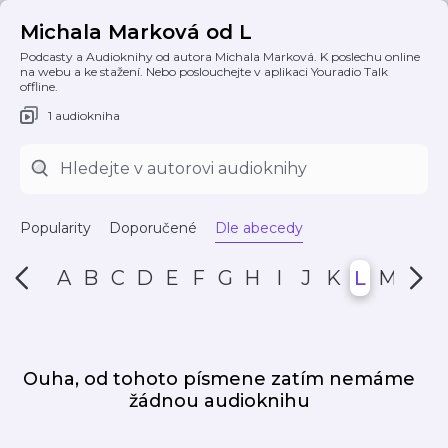
Michala Marková od L
Podcasty a Audioknihy od autora Michala Marková. K poslechu online
na webu a ke stažení. Nebo poslouchejte v aplikaci Youradio Talk
offline.
1 audiokniha
Popularity
Doporučené
Dle abecedy
A
B
C
D
E
F
G
H
I
J
K
L
M
N
Ouha, od tohoto písmene zatím nemáme
žádnou audioknihu