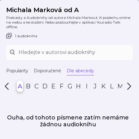
Michala Marková od A
Podcasty a Audioknihy od autora Michala Marková. K poslechu online
na webu a ke stažení. Nebo poslouchejte v aplikaci Youradio Talk
offline.
1 audiokniha
Popularity
Doporučené
Dle abecedy
A
B
C
D
E
F
G
H
I
J
K
L
M
N
Ouha, od tohoto písmene zatím nemáme
žádnou audioknihu