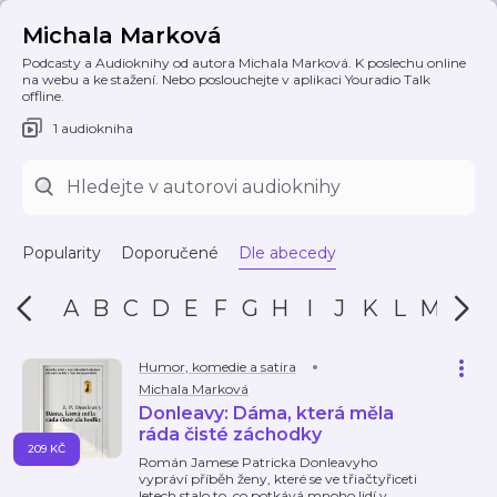
Michala Marková
Podcasty a Audioknihy od autora Michala Marková. K poslechu online
na webu a ke stažení. Nebo poslouchejte v aplikaci Youradio Talk
offline.
1 audiokniha
Popularity
Doporučené
Dle abecedy
A
B
C
D
E
F
G
H
I
J
K
L
M
N
Humor, komedie a satira
Michala Marková
Donleavy: Dáma, která měla
ráda čisté záchodky
209 KČ
Román Jamese Patricka Donleavyho
vypráví příběh ženy, které se ve třiačtyřiceti
letech stalo to, co potkává mnoho lidí v