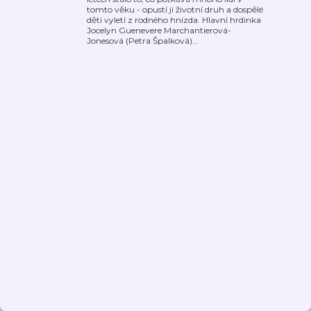
tomto věku - opustí ji životní druh a dospělé
děti vyletí z rodného hnízda. Hlavní hrdinka
Jocelyn Guenevere Marchantierová-
Jonesová (Petra Špalková)
…