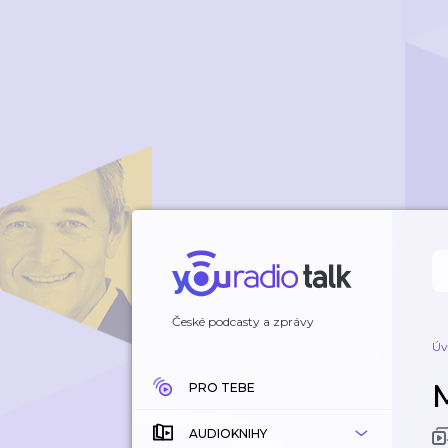
České podcasty a zprávy
Úv
PRO TEBE
AUDIOKNIHY