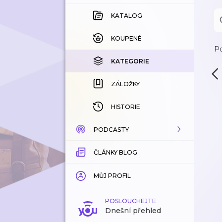
KATALOG
KOUPENÉ
Po
KATEGORIE
ZÁLOŽKY
HISTORIE
PODCASTY
ČLÁNKY BLOG
KATALOG
KATEGORIE
MŮJ PROFIL
ZÁLOŽKY
POSLOUCHEJTE
Dnešní přehled
LÍBÍ SE MI