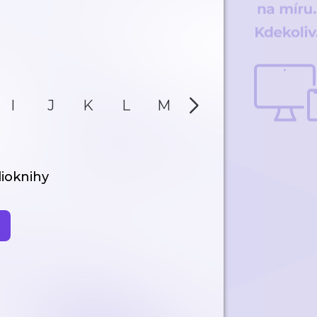
I
J
K
L
M
N
O
P
ioknihy