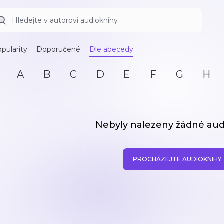
pularity
Doporučené
Dle abecedy
A
B
C
D
E
F
G
H
Nebyly nalezeny žádné aud
PROCHÁZEJTE AUDIOKNIHY