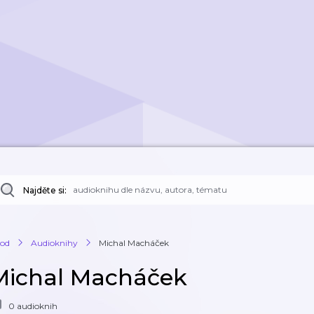
Najděte si:
od
Audioknihy
Michal Macháček
Michal Macháček
0 audioknih