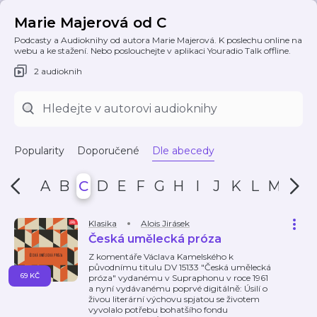
Marie Majerová od C
Podcasty a Audioknihy od autora Marie Majerová. K poslechu online na
webu a ke stažení. Nebo poslouchejte v aplikaci Youradio Talk offline.
2 audioknih
Popularity
Doporučené
Dle abecedy
A
B
C
D
E
F
G
H
I
J
K
L
M
N
Klasika
Alois Jirásek
Česká umělecká próza
Z komentáře Václava Kamelského k
původnímu titulu DV 15133 "Česká umělecká
69 KČ
próza" vydanému v Supraphonu v roce 1961
a nyní vydávanému poprvé digitálně: Úsilí o
živou literární výchovu spjatou se životem
vyvolalo potřebu bohatšího fondu