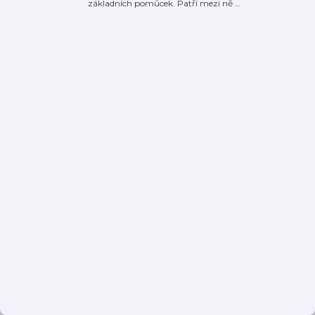
základních pomůcek. Patří mezi ně
…