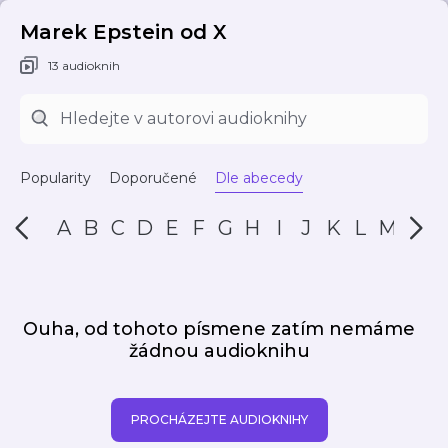
Marek Epstein od X
13 audioknih
Popularity
Doporučené
Dle abecedy
A
B
C
D
E
F
G
H
I
J
K
L
M
N
Ouha, od tohoto písmene zatím nemáme
žádnou audioknihu
PROCHÁZEJTE AUDIOKNIHY