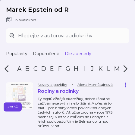
Marek Epstein od R
13 audioknih
Popularity
Doporučené
Dle abecedy
A
B
C
D
E
F
G
H
I
J
K
L
M
N
Novely a povídky
Alena Mornštajnová
Rodiny a rodinky
Ty nejdůležitější okamžiky, dobré i špatné,
zažíváme se svými nejbližšími. A přesně to
279 KČ
platí i pro hrdiny deseti povídek soudobých
českých autorů. Ať už se zrovna v roce 1975
nacházejí v letadle mířícím do Londýna a
jejich spolucestujícím je Belmondo, trnou
hrůzou v raf
…